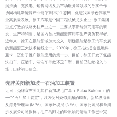
润滑油、充换电、销售网络及后市场服务等领域的务实合作，
协同构建新能源产业链“闭环式”生态圈，促进我国绿色低碳产
业高质量发展。徐工汽车是中国工程机械龙头企业–徐工集团
重点打造的战略支柱产业之一，主要从事新能源商用车的研
发、生产和销售，是国内首批新能源商用车生产资质获得者。
近年来，徐工在氢能领域加大投入，明确氢能是徐工汽车发展
的新能源三大技术路线之一。2020年，徐工推出首台氢燃料
重卡，迈出了推广氢能应用的第一步。目前，徐工开发了氢能
洗扫车、压缩车、清洗车等款环卫车型，目前已陆续投入市
场，口碑初步建立。
壳牌关闭新加坡一石油加工装置
近日，壳牌宣布关闭其在新加坡
毛广岛
（ Pulau Bukom ）的
一个“石油加工装置”，以方便对疑似泄漏的调查。新加坡海事
及港务管理局 (
MPA
)、国家环境局 (NEA)、国家公园局和圣淘
沙发展公司通报称，毛广岛附近的轻质油污清理工作已经完