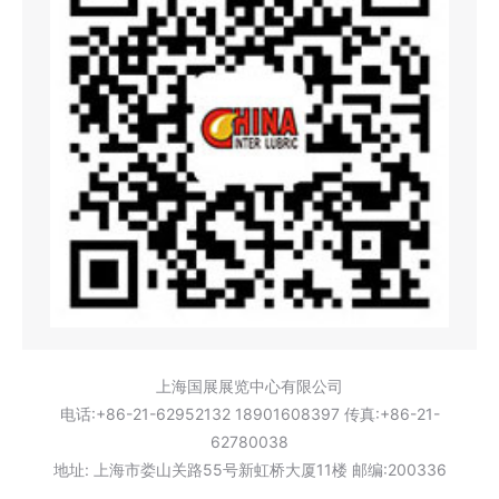
上海国展展览中心有限公司
电话:+86-21-62952132 18901608397 传真:+86-21-
62780038
地址: 上海市娄山关路55号新虹桥大厦11楼 邮编:200336