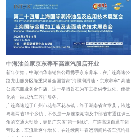
中海油首家京东养车高速汽服店开业
新年伊始，中海油华南销售公司携手京东养车，在广连高速公
路龙山服务区隆重揭幕全国首家“海疆润滑油・京东养车” 高速
公路汽服业务合作店。这一举措旨在为车主提供专业化、便捷
化的一站式汽车养护服务。
广连高速起于广州市花都区花东镇，终于湖南省宜章县，跨越
粤湘两省19个乡镇，不仅是一条连接湖南及中部省市通往珠三
角的交通大动脉，更是广东省“第一射线”。广连高速自通车运
营以来，车流量逐年增长，在连续两年春运期间跨省车流均排