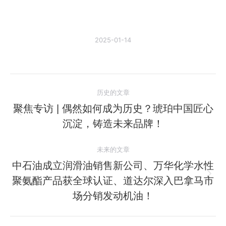
2025-01-14
文
历史的文章
章
聚焦专访 | 偶然如何成为历史？琥珀中国匠心
历
沉淀，铸造未来品牌！
导
史
的
航
未来的文章
文
中石油成立润滑油销售新公司、万华化学水性
章：
聚氨酯产品获全球认证、道达尔深入巴拿马市
未
来
场分销发动机油！
的
文