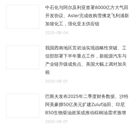
中石化与阿尔及利亚签署8000亿方大气田
开发协议、Aster完成收购雪佛龙飞利浦新
加坡化工，强化亚太供应链
2025-08-04
我国西南地区页岩油实现战略性突破、工
信部部署下半年重点工作，新能源汽车与
产业链升级成焦点、美国大幅上调对加关
税
2025-08-01
巴斯夫发布2025年二季度财务数据、沙特
阿美豪掷50亿美元扩建Zuluf油田、印尼
B50生物柴油政策或推动棕榈油需求激增
2025-08-01