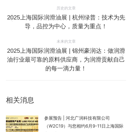
文
历史的文章
章
2025上海国际润滑油展 | 杭州绿普：技术为先
历
导，品控为中心，质量为重点！
导
史
的
航
未来的文章
文
2025上海国际润滑油展 | 锦州豪润达：做润滑
章：
油行业最可靠的原料供应商，为润滑贡献自己
未
来
的每一滴力量！
的
文
章：
相关消息
参展预告 | 河北广润科技有限公司
（W2C19）与您相约6月9-11日上海国际