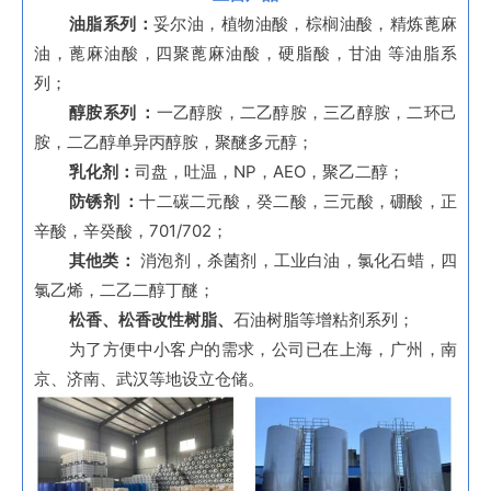
油脂系列：
妥尔油，植物油酸，棕榈油酸，精炼蓖麻
油，蓖麻油酸，四聚蓖麻油酸，硬脂酸，甘油 等油脂系
列；
醇胺系列 ：
一乙醇胺，二乙醇胺，三乙醇胺，二环己
胺，二乙醇单异丙醇胺，聚醚多元醇；
乳化剂：
司盘，吐温，NP，AEO，聚乙二醇；
防锈剂 ：
十二碳二元酸，癸二酸，三元酸，硼酸，正
辛酸，辛癸酸，701/702；
其他类：
消泡剂，杀菌剂，工业白油，氯化石蜡，四
氯乙烯，二乙二醇丁醚；
松香、松香改性树脂、
石油树脂等增粘剂系列；
为了方便中小客户的需求，公司已在上海，广州，南
京、济南、武汉等地设立仓储。