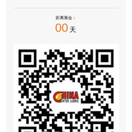
距离展会：
00
天