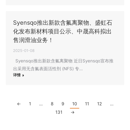
Syensqo推出新款含氟离聚物、盛虹石
化发布新材料项目公示、中晟高科拟出
售润滑油业务！
2025-01-08
Syensqo推出新款含氟离聚物 近日Syensqo宣布推
出采用无含氟表面活性剂 (NFS) 专…
详情
←
1
…
8
9
10
11
12
…
131
→