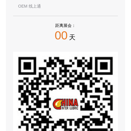
OEM 线上通
距离展会：
00
天