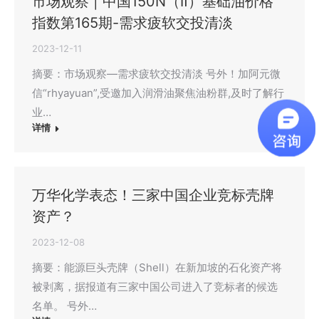
市场观察 | 中国150N（Ⅱ）基础油价格
指数第165期-需求疲软交投清淡
2023-12-11
摘要：市场观察—需求疲软交投清淡 号外！加阿元微
信“rhyayuan”,受邀加入润滑油聚焦油粉群,及时了解行
业…
详情
万华化学表态！三家中国企业竞标壳牌
资产？
2023-12-08
摘要：能源巨头壳牌（Shell）在新加坡的石化资产将
被剥离，据报道有三家中国公司进入了竞标者的候选
名单。 号外…