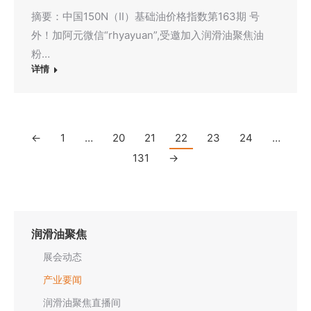
摘要：中国150N（Ⅱ）基础油价格指数第163期 号
外！加阿元微信“rhyayuan”,受邀加入润滑油聚焦油
粉…
详情
←
1
…
20
21
22
23
24
…
131
→
润滑油聚焦
展会动态
产业要闻
润滑油聚焦直播间