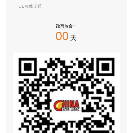
OEM 线上通
距离展会：
00
天