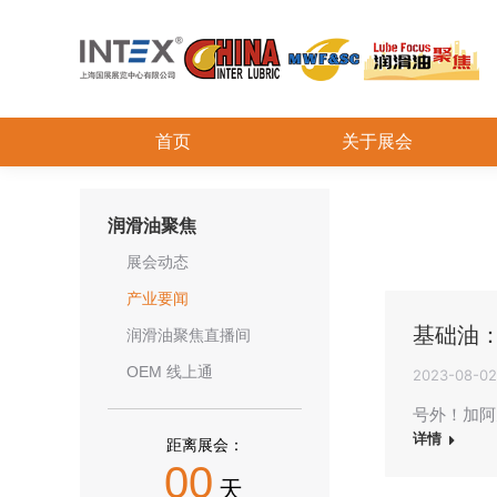
首页
关于展会
润滑油聚焦
展会动态
产业要闻
基础油
润滑油聚焦直播间
OEM 线上通
2023-08-02
号外！加阿
详情
距离展会：
00
天