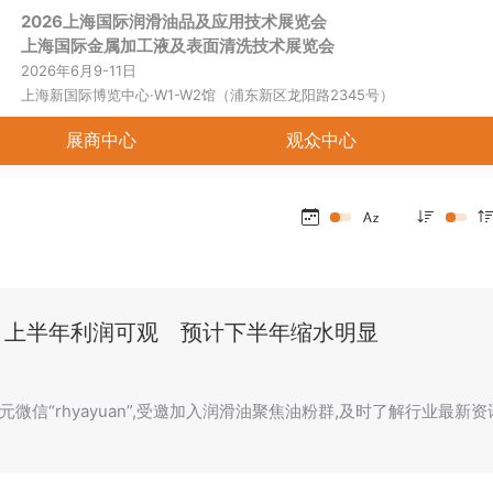
2026上海国际润滑油品及应用技术展览会
首页
关于展会
展商中心
观
上海国际金属加工液及表面清洗技术展览会
2026年6月9-11日
上海新国际博览中心·W1-W2馆（浦东新区龙阳路2345号）
展商中心
观众中心
：上半年利润可观 预计下半年缩水明显
元微信“rhyayuan”,受邀加入润滑油聚焦油粉群,及时了解行业最新