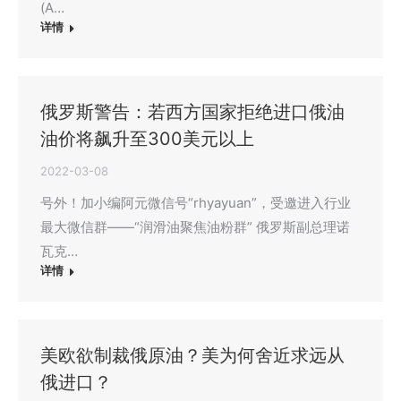
(A…
详情
俄罗斯警告：若西方国家拒绝进口俄油
油价将飙升至300美元以上
2022-03-08
号外！加小编阿元微信号“rhyayuan”，受邀进入行业
最大微信群——“润滑油聚焦油粉群” 俄罗斯副总理诺
瓦克…
详情
美欧欲制裁俄原油？美为何舍近求远从
俄进口？