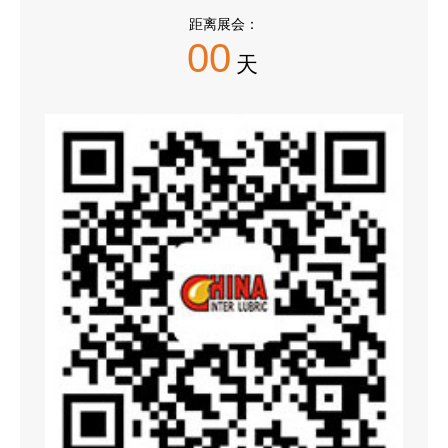
距离展会：
00
天