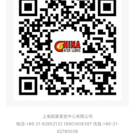
上海国展展览中心有限公司
电话:+86-21-62952132 18901608397 传真:+86-21-
62780038