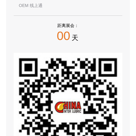
OEM 线上通
距离展会：
00
天