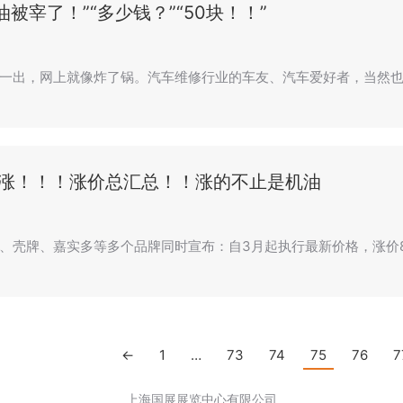
油被宰了！”“多少钱？”“50块！！”
一出，网上就像炸了锅。汽车维修行业的车友、汽车爱好者，当然也
涨涨！！！涨价总汇总！！涨的不止是机油
、壳牌、嘉实多等多个品牌同时宣布：自3月起执行最新价格，涨价8-
←
1
…
73
74
75
76
7
上海国展展览中心有限公司