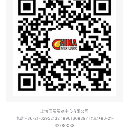
上海国展展览中心有限公司
电话:+86-21-62952132 18901608397 传真:+86-21-
62780038