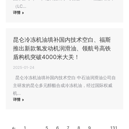
（LC…
详情
昆仑冷冻机油填补国内技术空白、福斯
推出新款氢发动机润滑油、领航号高铁
盾构机突破4000米大关！
2025-01-24
昆仑冷冻机油填补国内技术空白 中石油润滑油公司自
主研发的昆仑多元醇酯合成冷冻机油，经过国际权威
机…
详情
←
1
…
5
6
7
8
9
…
131