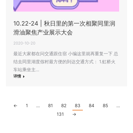
10.22-24 | 秋日里的第一次相聚同里润
滑油聚焦产业展示大会
2020-10-20
最近大家都在问交通跟住宿 小编这里就再重复一下 总
结去同里湖度假村最方便的到达交通方式： 1.虹桥火
车站乘坐主…
详情
←
1
…
81
82
83
84
85
…
131
→