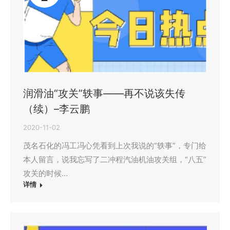
润滑油“攻关”轶事——再不说该失传
（续）–李云鹏
2020-11-02
茂名石化的冯工冯心凭看到上次我说的“轶事”，专门给
本人留言，说我忘写了二冲程汽油机油攻关组，“八五”
攻关的时候…
详情