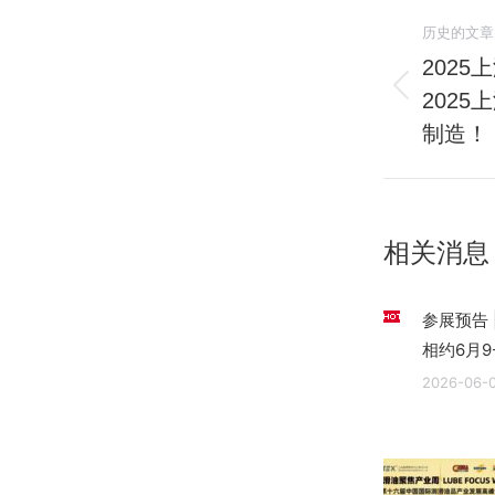
文
历史的文章
章
2025
202
历
导
史
制造！
航
的
文
章：
相关消息
参展预告 
相约6月9
2026-06-