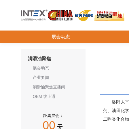
展会动态
润滑油聚焦
展会动态
产业要闻
润滑油聚焦直播间
OEM 线上通
洛阳太平
剂、油田化学
距离展会：
二唑类化合物
00
天