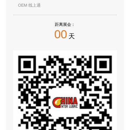
OEM 线上通
距离展会：
00
天