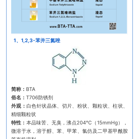
1、1,2,3-苯并三氮唑
简称：
BTA
俗名：
T706防锈剂
外观：
白色针状晶体、切片、粉状、颗粒状、柱状、
精细颗粒状
特性：
本品味苦、无臭，沸点204℃（15mmHg），
微溶于水，溶于醇、苯、甲苯、氯仿及二甲基甲酰胺