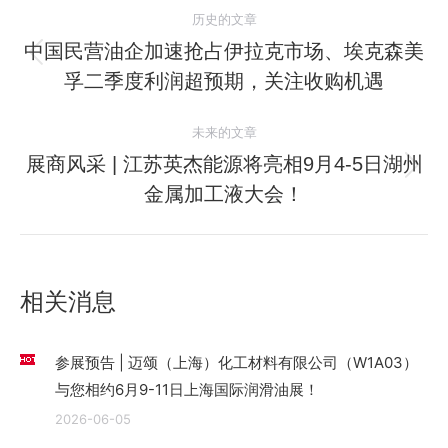
文
历史的文章
章
中国民营油企加速抢占伊拉克市场、埃克森美
历
孚二季度利润超预期，关注收购机遇
导
史
的
航
未来的文章
文
展商风采 | 江苏英杰能源将亮相9月4-5日湖州
章：
未
金属加工液大会！
来
的
文
章：
相关消息
参展预告 | 迈颂（上海）化工材料有限公司（W1A03）
与您相约6月9-11日上海国际润滑油展！
2026-06-05