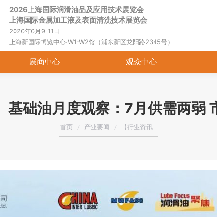
2026上海国际润滑油品及应用技术展览会
首页
关于展会
展商中心
观
上海国际金属加工液及表面清洗技术展览会
2026年6月9-11日
上海新国际博览中心·W1-W2馆（浦东新区龙阳路2345号）
展商中心
观众中心
】基础油月度观察：7月供需两弱 
您在这里：
首页
产业要闻
【行业资讯…