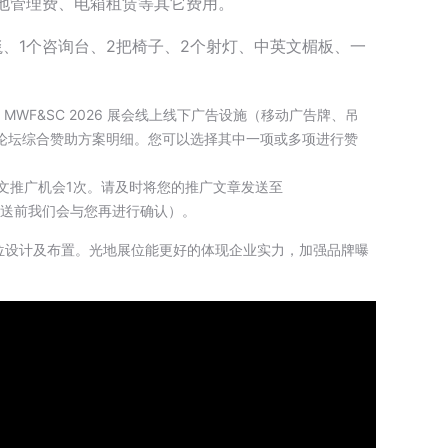
地管理费、电箱租赁等其它费用。
毯、1个咨询台、2把椅子、2个射灯、中英文楣板、一
2026，MWF&SC 2026 展会线上线下广告设施（移动广告牌、吊
论坛综合赞助方案明细。您可以选择其中一项或多项进行赞
软文推广机会1次。请及时将您的推广文章发送至
推送前我们会与您再进行确认）。
位设计及布置。光地展位能更好的体现企业实力，加强品牌曝