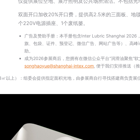
仅提供展位空地、展厅照明及公共场所清洁。不包括光
双面开口加收20%开口费，提供高2.5米的三面板、地
个220V电源插座、1个废纸篓。
广告及赞助手册：本手册包含Inter Lubric Shanghai 
旗、包袋、证件、预登记、微信广告、网站广告等）、高峰
助。
成为2026参展商后，您拥有在微信公众平台“润滑油聚焦”
songhaoyue@shanghai-intex.com
, 便于我们安排推送（
18㎡以上）：组委会提供指定面积光地，由参展商自行寻找搭建商负责展