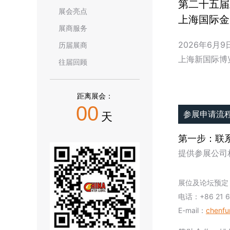
第二十五届
展会亮点
上海国际金
展商服务
2026年6月9日
历届展商
上海新国际博览
往届回顾
距离展会：
00
参展申请流
天
第一步：联
提供参展公司
展位及论坛预定
电话：+86 21 6
E-mail：
chenfu