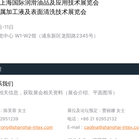
上海国际润滑油品及应用技术展览会
属加工液及表面清洗技术展览会
-11日
中心 W1-W2馆（浦东新区龙阳路2345号）
程
系我们
相关信息，获取展会相关资料（展会介绍、平面图等）
：陈芙蓉 女士
展位及论坛预定：曹丽娜 女士
2951239
电话：+86 21 62952132
rong@shanghai-intex.com
E-mail：
caolina@shanghai-intex.c