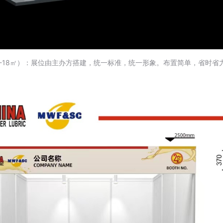
-18㎡）：展位由主办方搭建，统一标准，统一形象。布置简单，省时省