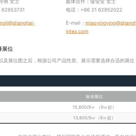
伶俐 女士
媒体合作：缪莹莹 女士
 62953731
电话：+86 21 62952022
ingli@shanghai-
E-mail：
miaoyingying@shangh
intex.com
择展位
以及展位图之后，根据公司产品性质、展示需要选择合适的展位
标准展位
15,800/9㎡ （9㎡起）
13,800/9㎡（9㎡起）