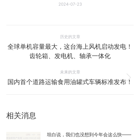
2024-07-23
文
历史的文章
章
全球单机容量最大，这台海上风机启动发电！
历
齿轮箱、发电机、轴承一体化
导
史
的
航
未来的文章
文
国内首个道路运输食用油罐式车辆标准发布！
未
章：
来
的
文
相关消息
章：
坦白说，我们也没想到今年会这么快——