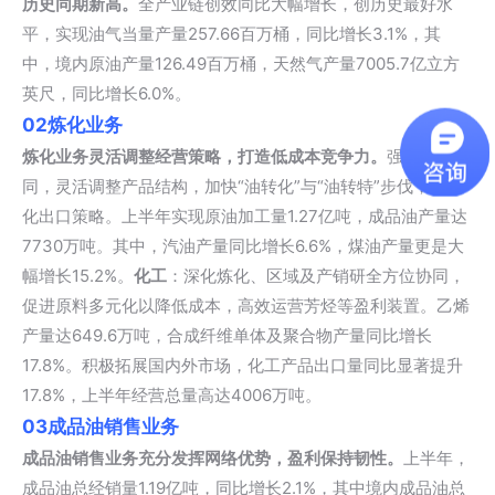
历史同期新高。
全产业链创效同比大幅增长，创历史最好水
平，实现油气当量产量257.66百万桶，同比增长3.1%，其
中，境内原油产量126.49百万桶，天然气产量7005.7亿立方
英尺，同比增长6.0%。
02
炼化业务
炼化业务灵活调整经营策略，打造低成本竞争力。
强化产销协
同，灵活调整产品结构，加快“油转化”与“油转特”步伐，并优
化出口策略。上半年实现原油加工量1.27亿吨，成品油产量达
7730万吨。其中，汽油产量同比增长6.6%，煤油产量更是大
幅增长15.2%。
化工
：深化炼化、区域及产销研全方位协同，
促进原料多元化以降低成本，高效运营芳烃等盈利装置。乙烯
产量达649.6万吨，合成纤维单体及聚合物产量同比增长
17.8%。积极拓展国内外市场，化工产品出口量同比显著提升
17.8%，上半年经营总量高达4006万吨。
03
成品油销售业务
成品油销售业务充分发挥网络优势，盈利保持韧性。
上半年，
成品油总经销量1.19亿吨，同比增长2.1%，其中境内成品油总