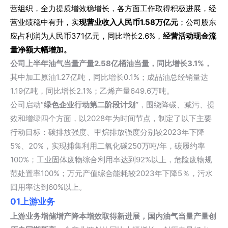
营组织，全力提质增效稳增长，各方面工作取得积极进展，经
营业绩稳中有升，实
现营业收入人民币1.58万亿元
；公司股东
应占利润为人民币371亿元，同比增长2.6%，
经营活动现金流
量净额
大幅增加。
公司上半年油气当量产量2.58亿桶油当量，同比增长3.1%，
其中加工原油1.27亿吨，同比增长0.1%；成品油总经销量达
1.19亿吨，同比增长2.1%；乙烯产量649.6万吨。
公司启动“
绿色企业行动第二阶段计划”
，围绕降碳、减污、提
效和增绿四个方面，以2028年为时间节点，制定了以下主要
行动目标：碳排放强度、甲烷排放强度分别较2023年下降
5%、20%，实现捕集利用二氧化碳250万吨/年，碳履约率
100%；工业固体废物综合利用率达到92%以上，危险废物规
范处置率100%；万元产值综合能耗较2023年下降5％，污水
回用率达到60%以上。
01
上游业务
上游业务增储增产降本增效取得新进展，国内油气当量产量创