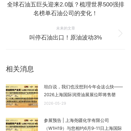
章
全球石油五巨头迎来2.0版？梳理世界500强排
历
名榜单石油公司的变化！
导
史
的
航
未来的文章
文
叫停石油出口！原油波动3%
未
章：
来
的
文
相关消息
章：
坦白说，我们也没想到今年会这么快——
2026上海国际润滑油展展位即将售罄
2026-05-29
参展预告 | 上海尧疆化学有限公司
（W1H19）与您相约6月9-11日上海国际