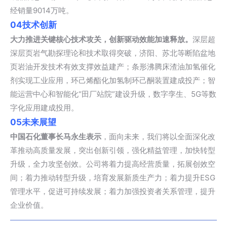
经销量9014万吨。
04
技术创新
大力推进关键核心技术攻关，创新驱动效能加速释放。
深层超
深层页岩气勘探理论和技术取得突破，济阳、苏北等断陷盆地
页岩油开发技术有效支撑效益建产；条形沸腾床渣油加氢催化
剂实现工业应用，环己烯酯化加氢制环己酮装置建成投产；智
能运营中心和智能化“田厂站院”建设升级，数字孪生、5G等数
字化应用建成投用。
05
未来展望
中国石化董事长马永生表示
，面向未来，我们将以全面深化改
革推动高质量发展，突出创新引领，强化精益管理，加快转型
升级，全力攻坚创效。公司将着力提高经营质量，拓展创效空
间；着力推动转型升级，培育发展新质生产力；着力提升ESG
管理水平，促进可持续发展；着力加强投资者关系管理，提升
企业价值。