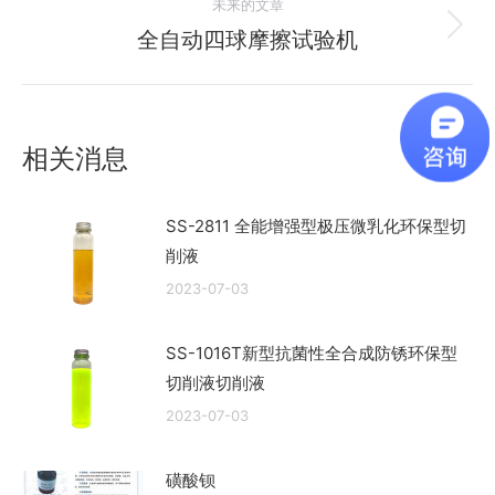
文
未来的文章
章：
全自动四球摩擦试验机
未
来
的
文
相关消息
章：
SS-2811 全能增强型极压微乳化环保型切
削液
2023-07-03
SS-1016T新型抗菌性全合成防锈环保型
切削液切削液
2023-07-03
磺酸钡