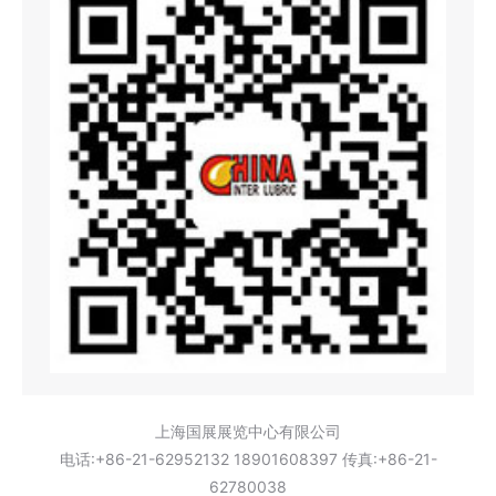
上海国展展览中心有限公司
电话:+86-21-62952132 18901608397 传真:+86-21-
62780038