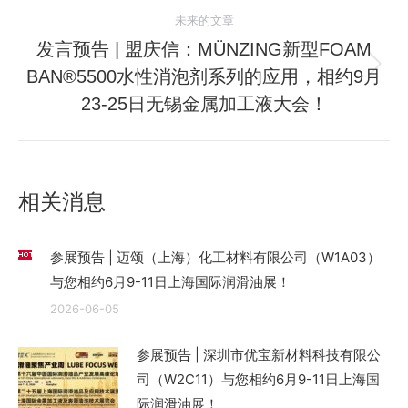
文
未来的文章
章：
发言预告 | 盟庆信：MÜNZING新型FOAM
BAN®5500水性消泡剂系列的应用，相约9月
未
来
23-25日无锡金属加工液大会！
的
文
章：
相关消息
参展预告 | 迈颂（上海）化工材料有限公司（W1A03）
与您相约6月9-11日上海国际润滑油展！
2026-06-05
参展预告 | 深圳市优宝新材料科技有限公
司（W2C11）与您相约6月9-11日上海国
际润滑油展！