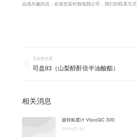
品感兴趣的话，欢迎您及时致电我公司，我们的联系方式是：020-
文
历史的文章
章
司盘83（山梨醇酐倍半油酸酯）
历
史
导
的
航
文
相关消息
章：
旋转粘度计 ViscoQC 300
2019-07-24