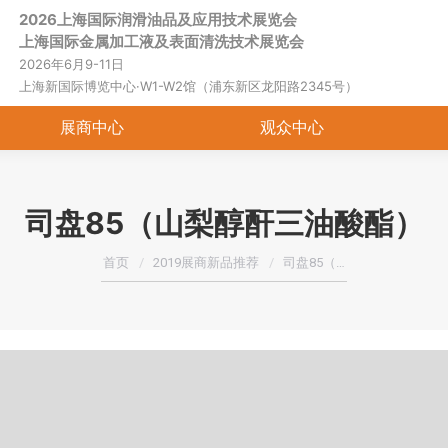
2026上海国际润滑油品及应用技术展览会
首页
关于展会
展商中心
观
上海国际金属加工液及表面清洗技术展览会
2026年6月9-11日
上海新国际博览中心·W1-W2馆（浦东新区龙阳路2345号）
展商中心
观众中心
司盘85（山梨醇酐三油酸酯）
您在这里：
首页
2019展商新品推荐
司盘85（…