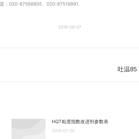
87568805、020-87518891.
2018-09-07
吐温8
未
来
的
文
章：
HQT粘度指数改进剂参数表
2019-07-20