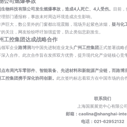
物公司燃爆事故
利生物科技有限公司发生燃爆事故，造成4人死亡、4人受伤。
目前，
管理部门通报称，事故未对周边环境造成次生影响。
炸声巨大，数公里外的门窗都出现震颤，现场升起紫色浓烟，
疑与化
产的关注，网友纷纷呼吁加强监管，防止类似悲剧发生。
州工控集团达成战略合作
品领军企业
路博润
与中国先进制造业龙头
广州工控集团
正式签署战略
开深入合作。此次合作旨在发挥双方优势，提升现代化产业链核心竞
重点布局汽车零部件、智能装备、先进材料和新能源产业链，而路博
州工控集团携手深化协同创新。
此次签约标志着双方在中国市场的合
联系我们
上海国展展览中心有限公
邮箱：caolina@shanghai-inte
电话：021-62952132