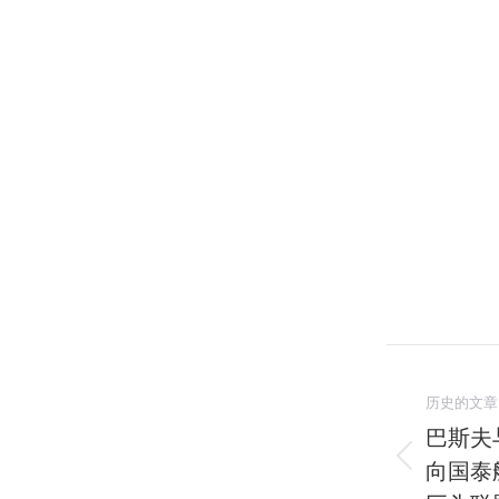
文
历史的文章
章
巴斯夫与
导
向国泰
历