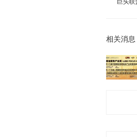
史
航
巨头联
的
文
章：
相关消息