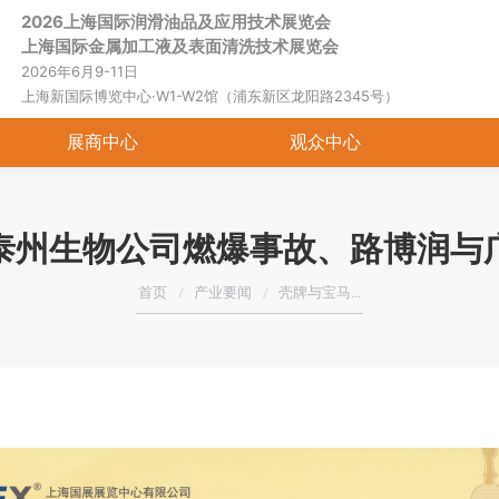
2026上海国际润滑油品及应用技术展览会
首页
关于展会
展商中心
观
上海国际金属加工液及表面清洗技术展览会
2026年6月9-11日
上海新国际博览中心·W1-W2馆（浦东新区龙阳路2345号）
展商中心
观众中心
泰州生物公司燃爆事故、路博润与
您在这里：
首页
产业要闻
壳牌与宝马…