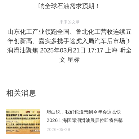
史
响全球石油需求预期！
航
的
文
未来的文章
章：
山东化工产业领跑全国、鲁北化工营收连续五
年创新高、嘉实多携手途虎入局汽车后市场！
未
润滑油聚焦 2025年03月21日 17:17 上海 听全
来
文 星标
的
文
章：
相关消息
坦白说，我们也没想到今年会这么快——
2026上海国际润滑油展展位即将售罄
2026-05-29