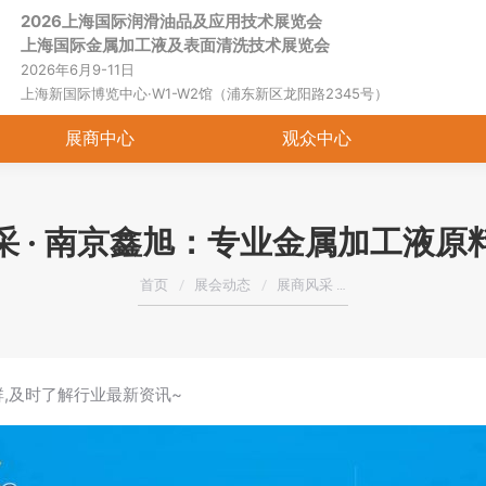
2026上海国际润滑油品及应用技术展览会
首页
关于展会
展商中心
观
上海国际金属加工液及表面清洗技术展览会
2026年6月9-11日
上海新国际博览中心·W1-W2馆（浦东新区龙阳路2345号）
展商中心
观众中心
采 · ​南京鑫旭：专业金属加工液原
您在这里：
首页
展会动态
展商风采 …
群,及时了解行业最新资讯~