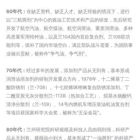
60年代：
在缺乏资料、缺乏人才、缺乏经验的情况下，进行
以“三航两剂”为中心的炼油工艺技术和产品的研发，先后研究
开发了航空汽油、航空煤油、航空润滑油、重质润滑油、多种
高质量军用特种油，以及兰104国内首款复合剂、兰108双功
能剂等，填补了国内市场空白，满足部队战斗需要，为国防事
业做出贡献，被称作“争气油、争气剂”。
70年代：
经过多年的发展，添加剂产品从无到有，基本形成
润滑油添加剂的研制开发重点方向，1978年，十二烯基丁二
酸防锈剂（兰-708）、十七烃烯咪唑啉复合防锈添加剂、丁
二酰亚胺无灰分散剂兰-113B（热加合工艺）、烷基水杨酸钙
清净分散剂（兰-109）、14号内燃机车增压柴油机油复合剂
等项目获国家科学大会奖，被称为“五朵金花”。
80年代：
兰州研究院科研规模及科技人员由弱到强，科研产
品从无到有、规模由小到大，基本形成了“一油两剂” 的科研产