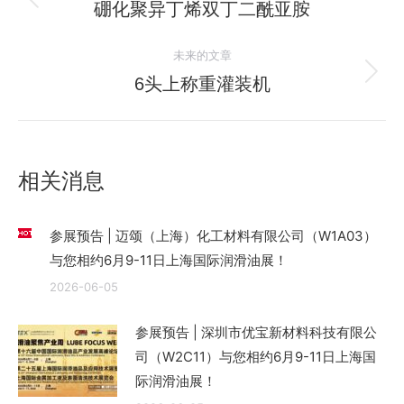
章
硼化聚异丁烯双丁二酰亚胺
历
史
导
未来的文章
的
航
文
6头上称重灌装机
未
章：
来
的
文
相关消息
章：
参展预告 | 迈颂（上海）化工材料有限公司（W1A03）
与您相约6月9-11日上海国际润滑油展！
2026-06-05
参展预告 | 深圳市优宝新材料科技有限公
司（W2C11）与您相约6月9-11日上海国
际润滑油展！