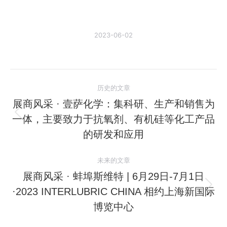
2023-06-02
文
历史的文章
章
展商风采 · ​​壹萨化学：集科研、生产和销售为
一体，主要致力于抗氧剂、有机硅等化工产品
历
导
史
的研发和应用
航
的
文
未来的文章
章：
展商风采 · ​​蚌埠斯维特 | 6月29日-7月1日
·2023 INTERLUBRIC CHINA 相约上海新国际
未
来
博览中心
的