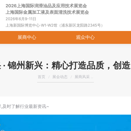
2026上海国际润滑油品及应用技术展览会
首页
关于展会
展商中心
观
上海国际金属加工液及表面清洗技术展览会
2026年6月9-11日
上海新国际博览中心·W1-W2馆（浦东新区龙阳路2345号）
展商中心
观众中心
 · ​锦州新兴：精心打造品质，创
您在这里：
首页
展会动态
展商风采 …
群,及时了解行业最新资讯~