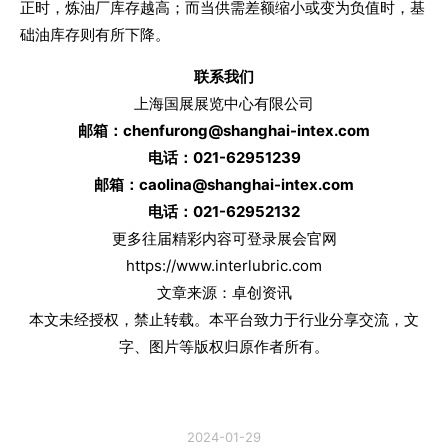
正时，炼油厂库存越高；而当供需差额缩小或变为负值时，基
础油库存则有所下降。
联系我们
上海国展展览中心有限公司
邮箱：chenfurong@shanghai-intex.com
电话：021-62951239
邮箱：caolina@shanghai-intex.com
电话：021-62952132
更多往届精彩内容可登录展会官网
https://www.interlubric.com
文章来源：卓创资讯
本文未经授权，禁止转载。本平台致力于行业分享交流，文
字、图片等版权归原作者所有。
2024-01-29