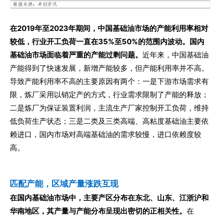
在2019年至2023年期间，中国基础油市场的产能利用率相对
较低，行业开工负荷一直在35%至50%的范围内波动。国内
基础油市场面临着严重的产能过剩问题。
近年来，中国基础油
产能得到了快速发展，新增产能较多，但产能利用率并不高。
导致产能利用率不高的主要原因有两个：一是下游市场需求有
限，炼厂采用以销定产的方式，行业需求限制了产能的释放；
二是炼厂为保证装置利润，主流生产厂家控制开工负荷，维持
低负荷生产状态；三是二类及三类高端、高粘度基础油主要依
赖进口，国内市场对高端基础油的需求较慢，进口依赖度较
高。
匹配产能，区域产量涨跌互现
在国内基础油市场中，主要产区分布在东北、山东、江浙沪和
华南地区，其产量与产能分布呈现出密切的正相关性。
在