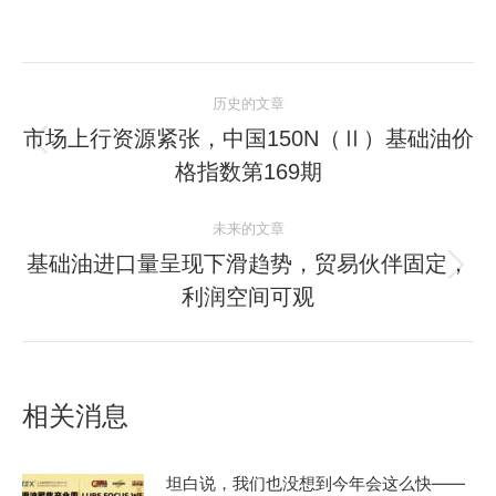
文
历史的文章
章
市场上行资源紧张，中国150N（Ⅱ）基础油价
历
格指数第169期
导
史
的
航
未来的文章
文
基础油进口量呈现下滑趋势，贸易伙伴固定，
章：
未
利润空间可观
来
的
文
章：
相关消息
坦白说，我们也没想到今年会这么快——