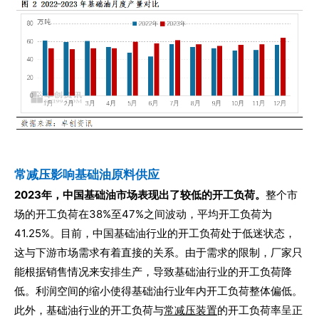
常减压影响基础油原料供应
2023年，中国基础油市场表现出了较低的开工负荷。
整个市
场的开工负荷在38%至47%之间波动，平均开工负荷为
41.25%。目前，中国基础油行业的开工负荷处于低迷状态，
这与下游市场需求有着直接的关系。由于需求的限制，厂家只
能根据销售情况来安排生产，导致基础油行业的开工负荷降
低。利润空间的缩小使得基础油行业年内开工负荷整体偏低。
此外，基础油行业的开工负荷与
常减压装置
的开工负荷率呈正