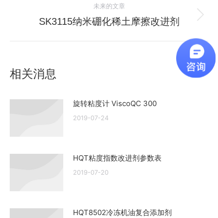
导
未来的文章
的
航
文
SK3115纳米硼化稀土摩擦改进剂
未
章：
来
的
文
相关消息
章：
旋转粘度计 ViscoQC 300
2019-07-24
HQT粘度指数改进剂参数表
2019-07-20
HQT8502冷冻机油复合添加剂