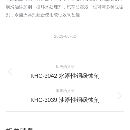
润滑油添加剂，循环水处理剂，汽车防冻液。也可与多种阻垢
剂，杀菌灭藻剂配合使用缓蚀效果甚佳
2023-06-02
文
历史的文章
章
KHC-3042 水溶性铜缓蚀剂
历
史
导
未来的文章
的
航
文
KHC-3039 油溶性铜缓蚀剂
未
章：
来
的
文