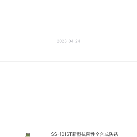
2023-04-24
未
来
的
文
章：
SS-1016T新型抗菌性全合成防锈