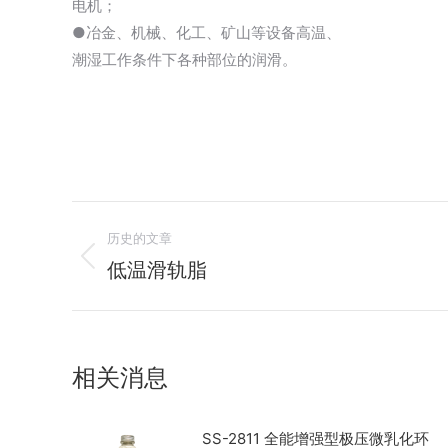
电机；
●冶金、机械、化工、矿山等设备高温、
潮湿工作条件下各种部位的润滑。
文
历史的文章
章
低温滑轨脂
历
史
导
的
航
文
相关消息
章：
SS-2811 全能增强型极压微乳化环