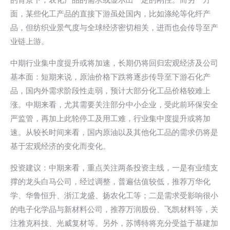
面，某些化工产品的直接下游虽处国内，比如涤纶等化纤产
品，但纺织业景气度与全球经济密切相关，进而也会传导至产
业链上游。
中期行业集中度提升或将加速，长期仍将回归宏观经济及公司
基本面：短期来说，原油价格下跌将逐步传导至下游石化产
品，国内外需求阶段性走弱，预计大部分化工品价格较难上
涨。中期来看，尤其需要关注部分中小企业，受此前环保安全
严监管，再加上此轮停工及用工难，行业集中度提升或将加
速。从较长时间来看，国内原油以及其他化工品的需求仍将是
基于宏观经济的变化而变化。
投资建议：中期来看，重点关注两条投资主线，一是有业绩支
撑的龙头白马公司，经过调整，普遍估值较低，推荐万华化
学、华鲁恒升、浙江龙盛、扬农化工等；二是需求受影响很小
的电子化学品与新材料公司，推荐万润股份、飞凯材料等，关
注雅克科技、光威复材等。另外，苏博特将充分受益于基建加