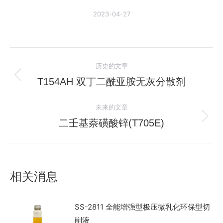
2023-04-27
文
历史的文章
章
T154AH 双丁二酰亚胺无灰分散剂
历
史
导
未来的文章
的
航
文
二壬基萘磺酸锌(T705E)
未
章：
来
的
文
相关消息
章：
SS-2811 全能增强型极压微乳化环保型切
削液