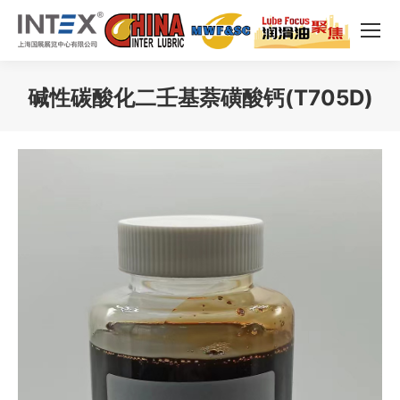
碱性碳酸化二壬基萘磺酸钙(T705D)
您在这里：