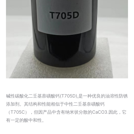
碱性碳酸化二壬基萘磺酸钙(T705D),是一种优良的油溶性防锈
添加剂。其结构和性能相似于中性二壬基奈磺酸钙
（T705C），但因产品中含有纳米状分散的CaCO3.因此，它
有一定的酸中和性。