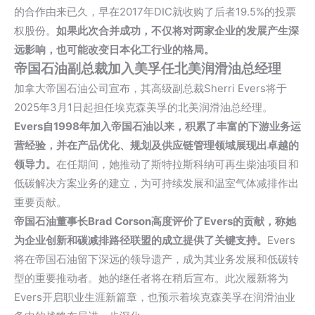
的合作由来已久，早在2017年DIC就收购了后者19.5%的投票
权股份。
如果此次合并成功，不仅将对两家企业的发展产生深
远影响，也可能改变日本化工行业的格局。
帝国石油副总裁加入美孚任北美润滑油总经理
加拿大帝国石油公司宣布，其高级副总裁Sherri Evers将于
2025年3月1日起担任
埃克森美孚
的北美润滑油总经理。
Evers自1998年加入帝国石油以来，积累了丰富的下游业务运
营经验，并在产品优化、规划及供应链管理领域展现出卓越的
领导力。
在任期间，她推动了斯特拉斯科纳可再生柴油项目和
低碳解决方案业务的建立，为可持续发展和温室气体减排作出
重要贡献。
帝国石油董事长Brad Corson高度评价了Evers的贡献，称她
为企业创新和碳减排路径联盟的成立提供了关键支持。
Evers
将在帝国石油留下深远的领导遗产，成为其业务发展和低碳转
型的重要推动者。她的继任者将在稍后宣布。此次履新将为
Evers开启职业生涯新篇章，也预示着埃克森美孚在润滑油业