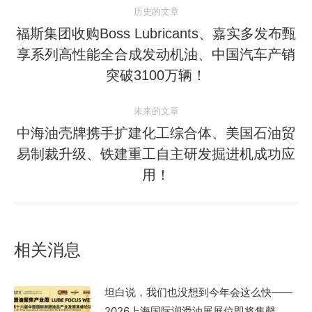
文
历史的文章
章
福斯集团收购Boss Lubricants、嘉实多发布甄
享系列高性能全合成发动机油、中国汽车产销
历
导
史
突破3100万辆！
航
的
文
未来的文章
章：
中海油壳牌携手扩建化工综合体、美国石油贸
易制裁升级、铁建重工自主研发掘进机成功应
未
来
用！
的
文
章：
相关消息
坦白说，我们也没想到今年会这么快——
2026上海国际润滑油展展位即将售罄