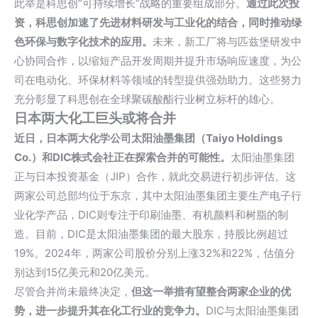
此举是科思创“可持续增长”战略的重要组成部分。
通过此次投
资，科思创加速了先进材料研发与工业化的结合，同时推动绿
色环保与数字化技术的应用。
未来，新工厂将与匹兹堡研发中
心协同合作，以缩短产品开发周期并提升市场响应速度，为公
司在电动化、环保材料等领域的转型提供强劲助力。这些努力
充分彰显了科思创在全球聚碳酸酯行业树立标杆的雄心。
日本两大化工巨头或将合并
近日，日本两大化学公司太阳油墨集团（Taiyo Holdings
Co.）和DIC株式会社正在探索合并的可能性。
太阳油墨集团
正与日本投资基金（JIP）合作，就此交易进行初步评估。这
两家公司总部均位于东京，其中太阳油墨集团主要生产电子行
业化学产品，DIC则专注于印刷油墨、有机颜料和树脂的制
造。目前，DIC是太阳油墨集团的最大股东，持股比例超过
19%。2024年，两家公司股价分别上涨32%和22%，估值分
别达到15亿美元和20亿美元。
尽管合并尚未最终决定，
但这一举措有望整合两家企业的优
势，进一步提升其在化工行业的竞争力。
DIC与太阳油墨集团