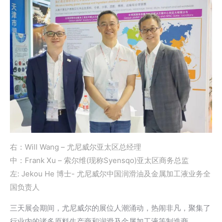
右：Will Wang – 尤尼威尔亚太区总经理
中：Frank Xu – 索尔维(现称Syensqo)亚太区商务总监
左: Jekou He 博士- 尤尼威尔中国润滑油及金属加工液业务全
国负责人
三天展会期间，尤尼威尔的展位人潮涌动，热闹非凡，聚集了
行业内的诸多原料生产商和润滑及金属加工液等制造商。