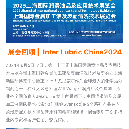
展会回顾 | Inter Lubric China2024
2024年6月5日-7日，第二十三届上海国际润滑油品及应用技
术展览会和上海国际金属加工液及表面清洗技术展览会在上海
新国际博览中心隆重举行！尤尼威尔作为全球最大的化学品分
销商之一，在亚太区总经理Will Wang和润滑油及
金属加工液
业务全国负责人Jekou He 博士的带领下，中国润滑油及金属
加工液团队携包括
索尔维
(现称Syensqo)IPS全系列产品在内
的最新配方技术和创新原料闪耀亮相现场，展台吸引了众多行
业内专家和客户驻足、交流探讨。