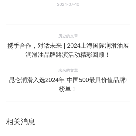
2024-07-10
文
历史的文章
章
携手合作，对话未来 | 2024上海国际润滑油展
历
润滑油品牌路演活动精彩回顾！
导
史
的
航
未来的文章
文
昆仑润滑入选2024年“中国500最具价值品牌”
章：
未
榜单！
来
的
文
章：
相关消息