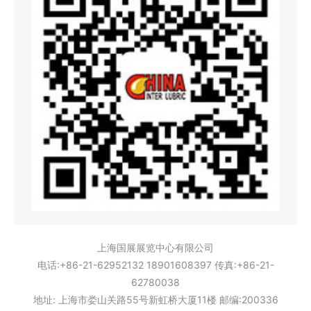
上海国展展览中心有限公司
电话:+86-21-62952132 18901608397 传真:+86-21-
62780038
地址: 上海市娄山关路55号新虹桥大厦11楼 邮编:200336