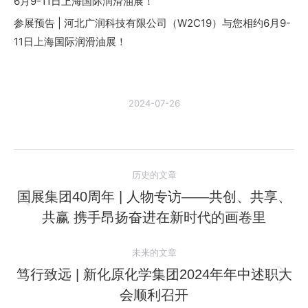
6月9-11日上海国际润滑油展！
参展预告 | 河北广润科技有限公司（W2C19）与您相约6月9-
11日上海国际润滑油展！
2024-07-26
文
历史的文章
章
国展集团40周年 | 人物专访——共创、共享、
历
共赢 携手昂扬奋进在新时代的画卷里
导
史
的
航
未来的文章
文
笃行致远 | 新化原化学集团2024年年中述职大
章：
未
会顺利召开
来