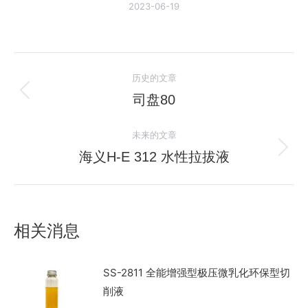
2023-06-19
文
历史的文章
章
司盘80
历
史
导
未来的文章
的
航
文
海义H-E 312 水性拉拔液
未
章：
来
的
文
相关消息
章：
SS-2811 全能增强型极压微乳化环保型切
削液