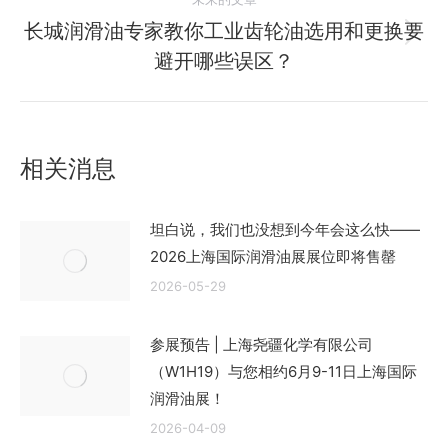
的
航
文
长城润滑油专家教你工业齿轮油选用和更换要
未
章：
避开哪些误区？
来
的
文
章：
相关消息
坦白说，我们也没想到今年会这么快——
2026上海国际润滑油展展位即将售罄
2026-05-29
参展预告 | 上海尧疆化学有限公司
（W1H19）与您相约6月9-11日上海国际
润滑油展！
2026-04-09