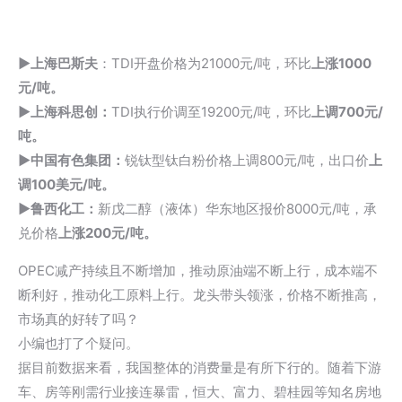
▶上海巴斯夫
：TDI开盘价格为21000元/吨，环比
上涨1000
元/吨。
▶上海科思创：
TDI执行价调至19200元/吨，环比
上调700元/
吨。
▶中国有色集团：
锐钛型钛白粉价格上调800元/吨，出口价
上
调100美元/吨。
▶鲁西化工：
新戊二醇（液体）华东地区报价8000元/吨，承
兑价格
上涨200元/吨。
OPEC减产持续且不断增加，推动原油端不断上行，成本端不
断利好，推动化工原料上行。龙头带头领涨，价格不断推高，
市场真的好转了吗？
小编也打了个疑问。
据目前数据来看，我国整体的消费量是有所下行的。随着下游
车、房等刚需行业接连暴雷，恒大、富力、碧桂园等知名房地