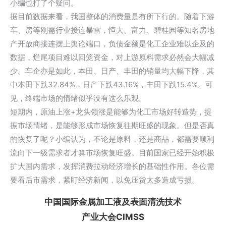
小编也打了个疑问。
据目前数据来看，我国整体的消费量是有所下行的。随着下游
车、房等刚需行业接连暴雷，恒大、富力、碧桂园等知名房地
产开放商接连摆上舆论端口，负债金额是化工企业难以企及的
数据，烂尾项目难以回笼资金，对上游原料需求必然会大幅减
少。车企亦是如此，本田、日产、丰田的销量均大幅下降，其
中本田下跌32.84%，日产下跌43.16%，丰田下跌15.4%。可
见，终端市场的情绪似乎没有这么乐观。
短期内，原油上涨+龙头领涨是能够为化工市场好转造势，提
振市场情绪，是能够形成市场恢复往期旺盛的现象。但是否真
的恢复了呢？小编认为，不论是原料，还是商品，都需要顺利
流向下一级需求者才算市场恢复旺盛。目前国家已经开始积极
扩大国内需求，发挥消费拉动经济增长的基础性作用。各位需
要看后市需求，紧盯经济新闻，以免压货太多造成亏损。
中国国际金属加工液及表面清洗技术
产业大会CIMSS