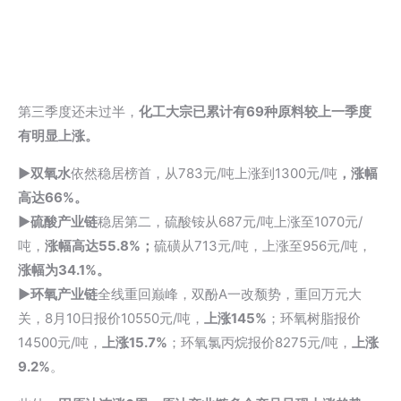
第三季度还未过半，
化工大宗已累计有69种原料较上一季度
有明显上涨
。
▶
双氧水
依然稳居榜首，从783元/吨上涨到1300元/吨
，
涨幅
高达66%。
▶硫酸产业链
稳居第二，硫酸铵从687元/吨上涨至1070元/
吨，
涨幅高达55.8%；
硫磺从713元/吨，上涨至956元/吨，
涨幅为34.1%。
▶环氧产业链
全线重回巅峰，双酚A一改颓势，重回万元大
关，8月10日报价10550元/吨，
上涨145%
；环氧树脂报价
14500元/吨，
上涨15.7%
；环氧氯丙烷报价8275元/吨，
上涨
9.2%
。