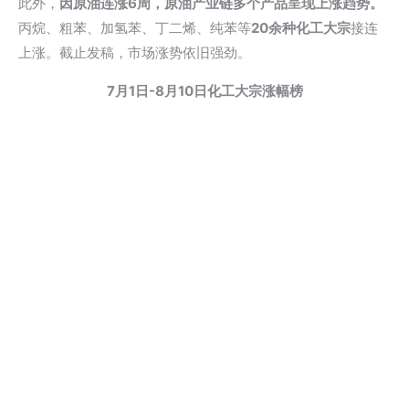
此外，
因原油连涨6周，原油产业链多个产品呈现上涨趋势。
丙烷、粗苯、加氢苯、丁二烯、纯苯等
20余种化工大宗
接连
上涨。截止发稿，市场涨势依旧强劲。
7月1日-8月10日化工大宗涨幅榜