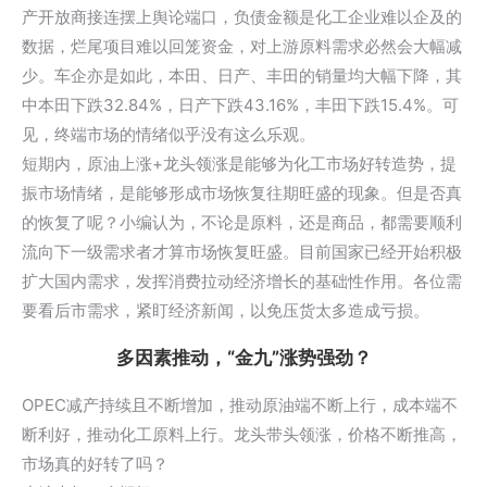
产开放商接连摆上舆论端口，负债金额是化工企业难以企及的
数据，烂尾项目难以回笼资金，对上游原料需求必然会大幅减
少。车企亦是如此，本田、日产、丰田的销量均大幅下降，其
中本田下跌32.84%，日产下跌43.16%，丰田下跌15.4%。可
见，终端市场的情绪似乎没有这么乐观。
短期内，原油上涨+龙头领涨是能够为化工市场好转造势，提
振市场情绪，是能够形成市场恢复往期旺盛的现象。但是否真
的恢复了呢？小编认为，不论是原料，还是商品，都需要顺利
流向下一级需求者才算市场恢复旺盛。目前国家已经开始积极
扩大国内需求，发挥消费拉动经济增长的基础性作用。各位需
要看后市需求，紧盯经济新闻，以免压货太多造成亏损。
多因素推动，“金九”涨势强劲？
OPEC减产持续且不断增加，推动原油端不断上行，成本端不
断利好，推动化工原料上行。龙头带头领涨，价格不断推高，
市场真的好转了吗？