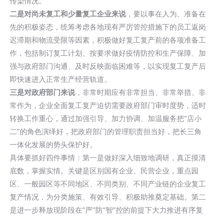
传染情况。
二是对尚未复工和少量复工企业来说
，要以事在人为、准备在
先的积极姿态，统筹考虑各地现有严厉管控措施下的员工返岗
迟滞期和物流受限等因素，积极做好复工复产前的各项准备工
作，包括制订复工计划、按要求做好疫情防控和生产保障、加
强与政府部门沟通、及时反映面临困难等，以实现复工复产后
即快速进入正常生产经营轨道。
三是对政府部门来说
，非常时期应有非常担当、非常举措、非
常作为，企业全面复工复产迫切需要政府部门审时度势，适时
转换工作重心，通过加强引导、加力协调、加温服务把“店小
二”的角色演绎好，把政府部门的管理职责担当好，把长三角
一体化发展的势头保护好。
具体要抓好四件事情：第一是做好深入细致地调研，真正摸清
底数，掌握实情。关键是区别国有企业、民营企业，重点园
区、一般园区等不同地区、不同类别、不同产业链的企业复工
复产情况，为分类施策、有效引导、积极助推奠定基础。第二
是进一步释放现阶段在“严”防“智”控的前提下大力推进有序复