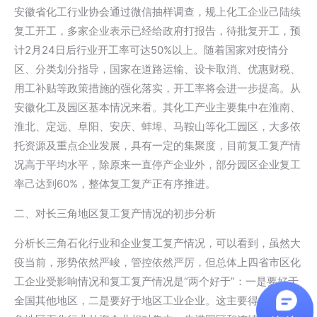
安徽省化工行业协会通过微信抽样调查，规上化工企业己陆续
复工开工，多家企业表示已经给政府打报告，待批复开工，预
计2月24日后行业开工率可达50%以上。随着国家对疫情分
区、分类划分指导，国家在道路运输、设卡取消、优惠财税、
用工补贴等政策措施的强化落实，开工率将会进一步提高。从
安徽化工及园区基本情况来看。其化工产业主要集中在淮南、
淮北、定远、阜阳、安庆、蚌埠、马鞍山等化工园区，大多依
托资源及重点企业发展，具有一定的集聚度，目前复工复产情
况高于平均水平，除原来一直停产企业外，部分园区企业复工
率己达到60%，整体复工复产正有序推进。
二、对长三角地区复工复产情况的初步分析
分析长三角石化行业和企业复工复产情况，可以看到，虽然大
疫当前，形势依然严峻，管控依然严厉，但总体上四省市区化
工企业受影响情况和复工复产情况是“两个好于”：一是要好于
全国其他地区，二是要好于地区工业企业。这主要得益于长三