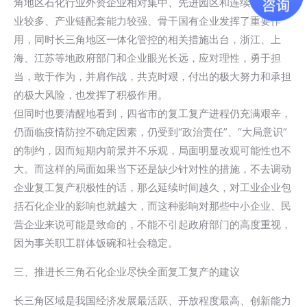
角地区石化行业外资企业相对集中、先进园区和连续性生产企
业较多、产业链配套能力较强、骨干国有企业发挥了重要作
用，同时长三角地区一体化管控的相关措施出台，浙江、上
海、江苏等地政府部门和企业眼光长远，应对理性，勇于担
当，敢于作为，并肩作战，共克时艰，付出的极大努力和承担
的极大风险，也发挥了积极作用。
但同时也要清醒地看到，四省市的复工复产进程仍充满艰辛，
仍面临疫情防控不确定因素，仍受到“政治责任”、“大局意识”
的制约，因而短期内前景并不乐观，局面明显改观可能性也不
大。而这样的局面如果当下还是缺少针对性的措施，不去调动
企业复工复产积极性的话，那么延续时间越久，对工业企业包
括石化企业的影响也就越大，而这种影响对那些中小企业、民
营企业来说可能是致命的，不能不引起政府部门的高度重视，
因为事关职工群体饭碗和社会稳定。
三、推进长三角石化企业尽快全面复工复产的建议
长三角区域是我国经济发展最活跃、开放程度最高、创新能力