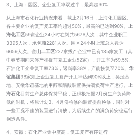
3、上海：园区、企业复工率双过半，最高超90%
从上海市石化行业情况来看，截止2月16日，上海化工园区、
各主要企业的复产复工率均超过50%，最高的已达到90%。
上
海化工区
59家企业24小时在岗共5676人次，其中企业职工
3395人次，承包商2281人次。园区24小时上班总人数达
6659人次。
金山二工区
227家投产企业中已有135家复工（其
中春节期间未停产和提前复工企业52家），开工率为59.5%。
石油化工企业复工率73%，返岗率38%，产能恢复至70%。
华
谊集团
38家规上企业复工复产开工率达到90%以上，吴泾基
地、安徽华谊基地的甲醇和醋酸装置保持满负荷生产运行。
上
海石化
目前生产总体保持平稳，正积极把握2月份生产负荷降
低的时机，将原计划3、4月份检修的装置提前检修，同时对
一些工况不佳的装置进行消缺，为后续生产的满负荷安稳运行
创造条件。
4、安徽：石化产业集中度高，复工复产有序进行