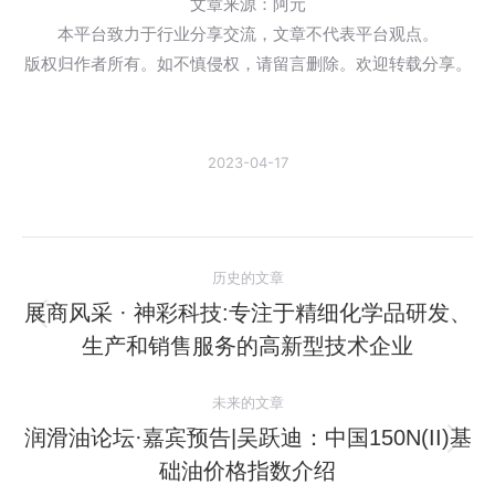
文章来源：阿元
本平台致力于行业分享交流，文章不代表平台观点。
版权归作者所有。如不慎侵权，请留言删除。欢迎转载分享。
2023-04-17
文
历史的文章
章
展商风采 · 神彩科技:专注于精细化学品研发、
历
生产和销售服务的高新型技术企业
导
史
的
航
未来的文章
文
润滑油论坛·嘉宾预告|吴跃迪：中国150N(II)基
章：
未
础油价格指数介绍
来