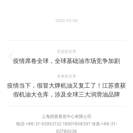
2020-03-05
文
历史的文章
章
疫情席卷全球，全球基础油市场竞争加剧
历
史
导
未来的文章
的
航
文
疫情当下，假冒大牌机油又复工了！江苏查获
未
章：
假机油大仓库，涉及全球三大润滑油品牌
来
的
文
上海国展展览中心有限公司
章：
电话:+86-21-62952132 18901608397 传真:+86-21-
62780038