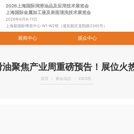
2026上海国际润滑油品及应用技术展览会
首页
关于展会
展商中心
观
上海国际金属加工液及表面清洗技术展览会
2026年6月9-11日
上海新国际博览中心·W1-W2馆（浦东新区龙阳路2345号）
展商中心
观众中心
润滑油聚焦产业周重磅预告！展位火
您在这里：
首页
展会动态
2025润…