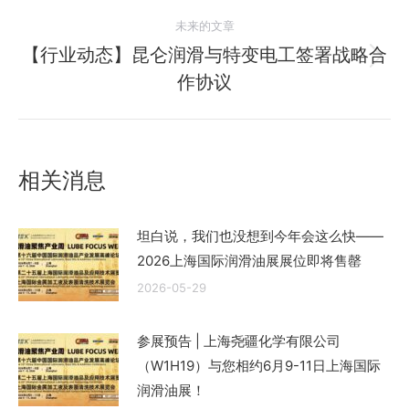
的
航
未来的文章
文
【行业动态】昆仑润滑与特变电工签署战略合
章：
未
作协议
来
的
文
章：
相关消息
坦白说，我们也没想到今年会这么快——
2026上海国际润滑油展展位即将售罄
2026-05-29
参展预告 | 上海尧疆化学有限公司
（W1H19）与您相约6月9-11日上海国际
润滑油展！