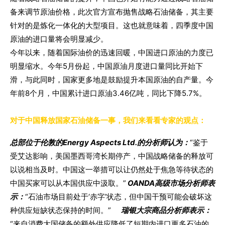
备来调节原油价格，此次官方宣布抛售战略石油储备，其主要
针对的是炼化一体化的大型项目。这也就意味着，四季度中国
原油的进口量将会明显减少。
今年以来，随着国际油价的迅速回暖，中国进口原油的力度已
明显缩水。今年5月份起，中国原油月度进口量同比开始下
滑，与此同时，国家更多地是鼓励提升本国原油的自产量。今
年前8个月，中国累计进口原油3.46亿吨，同比下降5.7%。
对于中国释放国家石油储备一事，我们来看看专家的观点：
总部位于伦敦的Energy Aspects Ltd.的分析师认为：
“鉴于
受艾达影响，美国墨西哥湾长期停产，中国战略储备的释放可
以说相当及时。中国这一举措可以让仍然处于焦急等待状态的
中国买家可以从本国供应中汲取。”
OANDA高级市场分析师表
示：
“石油市场目前处于‘赤字’状态，但中国干预可能会破坏这
种供应短缺状态保持的时间。”
瑞银大宗商品分析师表示：
“来自消费大国储备的额外供应降低了短期内进口更多石油的