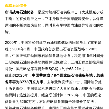
战略石油储备
所谓
战略石油储备
，是应对短期石油供应冲击（大规模减少或
中断）的有效途径之一，它本身服务于国家能源安全，以保障
原油的不断供给为目的，同时具有平抑国内油价异常波动的功
能。
2000年，中国将如何建立石油战略储备的问题放上了重要议
程；2001年3月，中国政府首次提出石油资源战略；2003
年，中国正式启动国家石油储备基地计划，决定用15年时间分
三期完成石油储备基地的硬件设施建设，三期工程全部投用后
将使中国战略总库存提升至5亿桶（约合68.21Mt）。
截止到2020年，
中国共建成了9个国家级石油储备基地，总储
备库容为3773万立方米
。去年受到疫情的冲击，国际油价处
于历史低位，中国抓紧机遇进口了大量的原油，战略石油储备
也得到了迅速的提升。经金联创计算：2020年，中国的理论
储备量为6290万吨，石油战略储备期折合净增长了31天。
随着战略石油储备的提升，中国也开始有能力通过战略石油储