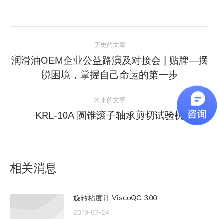
文
历史的文章
章
润滑油OEM企业公益路演及对接会 | 贴牌—摆
历
脱困境，掌握自己命运的第一步
导
史
的
航
未来的文章
文
KRL-10A 圆锥滚子轴承剪切试验机
未
章：
来
的
文
相关消息
章：
旋转粘度计 ViscoQC 300
2019-07-24