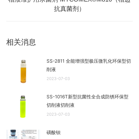
未
章：
抗真菌剂）
来
的
文
章：
相关消息
SS-2811 全能增强型极压微乳化环保型切
削液
2023-07-03
SS-1016T新型抗菌性全合成防锈环保型
切削液切削液
2023-07-03
磺酸钡