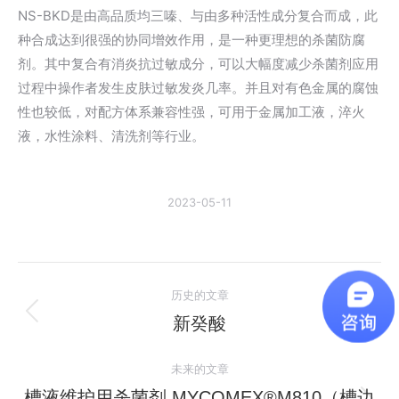
NS-BKD是由高品质均三嗪、与由多种活性成分复合而成，此
种合成达到很强的协同增效作用，是一种更理想的杀菌防腐
剂。其中复合有消炎抗过敏成分，可以大幅度减少杀菌剂应用
过程中操作者发生皮肤过敏发炎几率。并且对有色金属的腐蚀
性也较低，对配方体系兼容性强，可用于金属加工液，淬火
液，水性涂料、清洗剂等行业。
2023-05-11
文
历史的文章
章
新癸酸
历
史
导
未来的文章
的
航
文
槽液维护用杀菌剂 MYCOMEX®M810（槽边