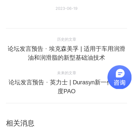
2023-06-19
文
历史的文章
章
论坛发言预告 · 埃克森美孚 | 适用于车用润滑
历
油和润滑脂的新型基础油技术
导
史
的
航
未来的文章
文
论坛发言预告 · 英力士 | Durasyn新一代低粘
章：
未
度PAO
来
的
文
章：
相关消息