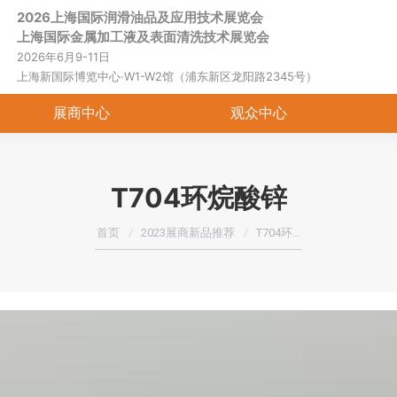
2026上海国际润滑油品及应用技术展览会
首页
关于展会
展商中心
观
上海国际金属加工液及表面清洗技术展览会
2026年6月9-11日
上海新国际博览中心·W1-W2馆（浦东新区龙阳路2345号）
展商中心
观众中心
T704环烷酸锌
您在这里：
首页
2023展商新品推荐
T704环…