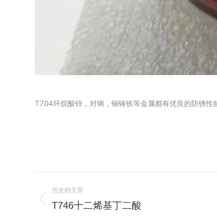
T704环烷酸锌，对纲，铜铸铁等金属都有优良的防锈
文
历史的文章
章
T746十二烯基丁二酸
历