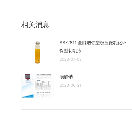
史
导
的
航
文
相关消息
章：
SS-2811 全能增强型极压微乳化环
保型切削液
2023-07-03
磺酸钠
2023-06-21